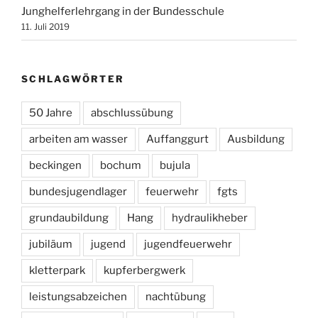
Junghelferlehrgang in der Bundesschule
11. Juli 2019
SCHLAGWÖRTER
50 Jahre
abschlussübung
arbeiten am wasser
Auffanggurt
Ausbildung
beckingen
bochum
bujula
bundesjugendlager
feuerwehr
fgts
grundaubildung
Hang
hydraulikheber
jubiläum
jugend
jugendfeuerwehr
kletterpark
kupferbergwerk
leistungsabzeichen
nachtübung