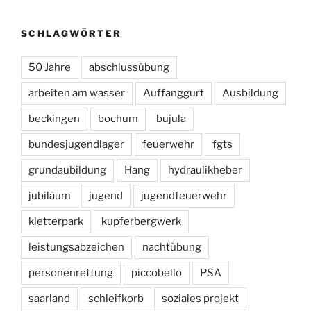
SCHLAGWÖRTER
50 Jahre
abschlussübung
arbeiten am wasser
Auffanggurt
Ausbildung
beckingen
bochum
bujula
bundesjugendlager
feuerwehr
fgts
grundaubildung
Hang
hydraulikheber
jubiläum
jugend
jugendfeuerwehr
kletterpark
kupferbergwerk
leistungsabzeichen
nachtübung
personenrettung
piccobello
PSA
saarland
schleifkorb
soziales projekt