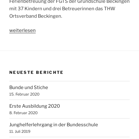
Ferienbetreuung der FGTS der Grundschule Beckingen
mit 37 Kindern und drei Betreuerinnen das THW
Ortsverband Beckingen.
„Besuch
weiterlesen
der
FGTS
der
Grundschule
Beckingen
NEUESTE BERICHTE
im
THW
Bunde und Stiche
OV
15. Februar 2020
Beckingen“
Erste Ausbildung 2020
8. Februar 2020
Junghelferlehrgang in der Bundesschule
11. Juli 2019