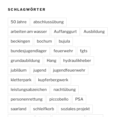
SCHLAGWÖRTER
50 Jahre
abschlussübung
arbeiten am wasser
Auffanggurt
Ausbildung
beckingen
bochum
bujula
bundesjugendlager
feuerwehr
fgts
grundaubildung
Hang
hydraulikheber
jubiläum
jugend
jugendfeuerwehr
kletterpark
kupferbergwerk
leistungsabzeichen
nachtübung
personenrettung
piccobello
PSA
saarland
schleifkorb
soziales projekt