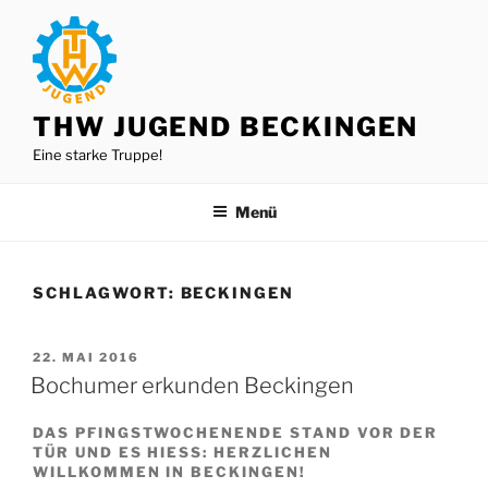
Zum
Inhalt
springen
THW JUGEND BECKINGEN
Eine starke Truppe!
Menü
SCHLAGWORT:
BECKINGEN
VERÖFFENTLICHT
22. MAI 2016
AM
Bochumer erkunden Beckingen
DAS PFINGSTWOCHENENDE STAND VOR DER
TÜR UND ES HIESS: HERZLICHEN W
ILLKOMMEN IN BECKINGEN!