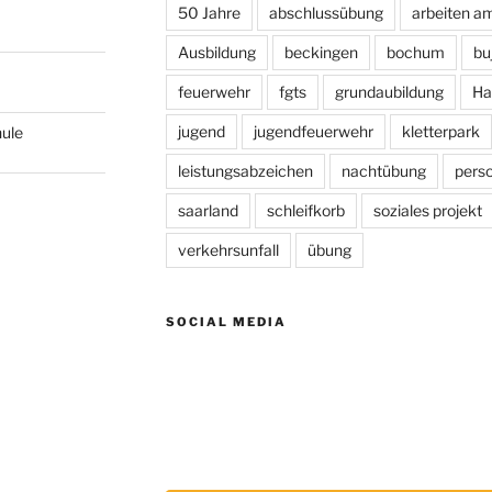
50 Jahre
abschlussübung
arbeiten a
Ausbildung
beckingen
bochum
bu
feuerwehr
fgts
grundaubildung
Ha
jugend
jugendfeuerwehr
kletterpark
hule
leistungsabzeichen
nachtübung
pers
saarland
schleifkorb
soziales projekt
verkehrsunfall
übung
SOCIAL MEDIA