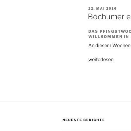
VERÖFFENTLICHT
22. MAI 2016
AM
Bochumer e
DAS PFINGSTWOC
ILLKOMMEN IN 
An diesem Wochene
„Bochumer
weiterlesen
erkunden
Beckingen“
NEUESTE BERICHTE