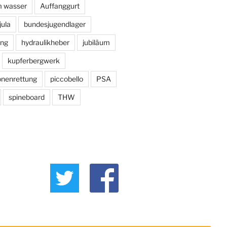
m wasser
Auffanggurt
jula
bundesjugendlager
ng
hydraulikheber
jubiläum
kupferbergwerk
onenrettung
piccobello
PSA
spineboard
THW