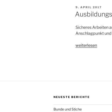
VERÖFFENTLICHT
9. APRIL 2017
AM
Ausbildung
Sicheres Arbeiten 
Anschlagpunkt und 
„Ausbildungsthema
weiterlesen
Umgang
mit
der
PSA“
NEUESTE BERICHTE
Bunde und Stiche