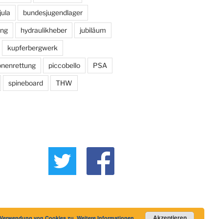
jula
bundesjugendlager
ng
hydraulikheber
jubiläum
kupferbergwerk
onenrettung
piccobello
PSA
spineboard
THW
Akzeptieren
r Verwendung von Cookies zu.
Weitere Informationen