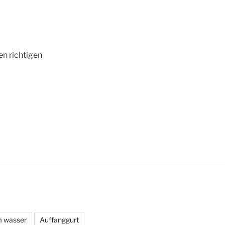
n richtigen
m wasser
Auffanggurt