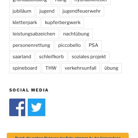
jubiläum
jugend
jugendfeuerwehr
kletterpark
kupferbergwerk
leistungsabzeichen
nachtübung
personenrettung
piccobello
PSA
saarland
schleifkorb
soziales projekt
spineboard
THW
verkehrsunfall
übung
SOCIAL MEDIA
Durch die weitere Nutzung der Seite stimmst du der Verwendung