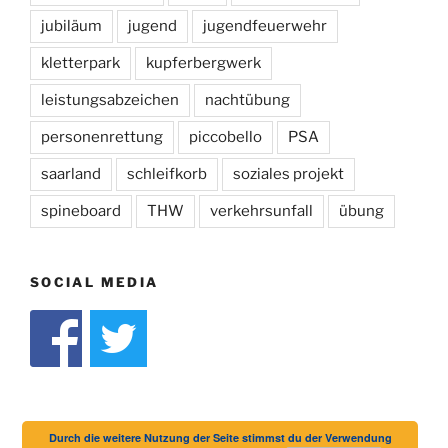
jubiläum
jugend
jugendfeuerwehr
kletterpark
kupferbergwerk
leistungsabzeichen
nachtübung
personenrettung
piccobello
PSA
saarland
schleifkorb
soziales projekt
spineboard
THW
verkehrsunfall
übung
SOCIAL MEDIA
Durch die weitere Nutzung der Seite stimmst du der Verwendung