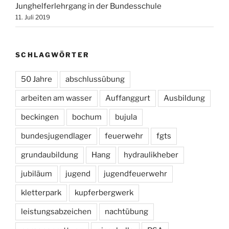
Junghelferlehrgang in der Bundesschule
11. Juli 2019
SCHLAGWÖRTER
50 Jahre
abschlussübung
arbeiten am wasser
Auffanggurt
Ausbildung
beckingen
bochum
bujula
bundesjugendlager
feuerwehr
fgts
grundaubildung
Hang
hydraulikheber
jubiläum
jugend
jugendfeuerwehr
kletterpark
kupferbergwerk
leistungsabzeichen
nachtübung