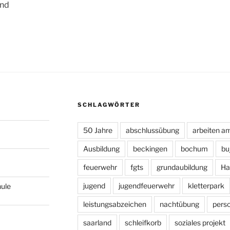
und
SCHLAGWÖRTER
50 Jahre
abschlussübung
arbeiten a
Ausbildung
beckingen
bochum
bu
feuerwehr
fgts
grundaubildung
Ha
jugend
jugendfeuerwehr
kletterpark
hule
leistungsabzeichen
nachtübung
pers
saarland
schleifkorb
soziales projekt