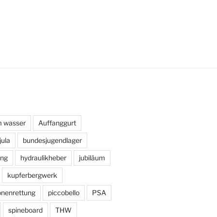
m wasser
Auffanggurt
jula
bundesjugendlager
ng
hydraulikheber
jubiläum
kupferbergwerk
onenrettung
piccobello
PSA
spineboard
THW