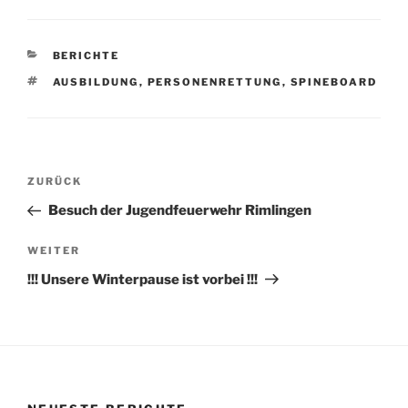
KATEGORIEN
BERICHTE
SCHLAGWÖRTER
AUSBILDUNG
,
PERSONENRETTUNG
,
SPINEBOARD
Beitragsnavigation
Vorheriger
ZURÜCK
Beitrag
Besuch der Jugendfeuerwehr Rimlingen
Nächster
WEITER
Beitrag
!!! Unsere Winterpause ist vorbei !!!