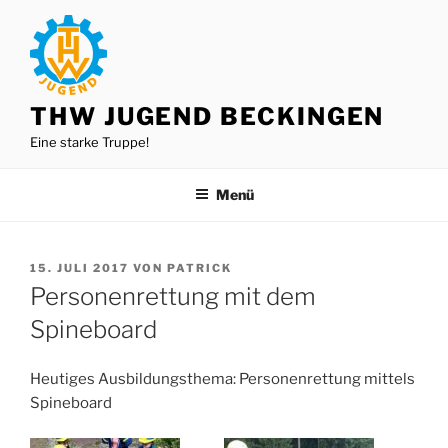
Zum
Inhalt
springen
THW JUGEND BECKINGEN
Eine starke Truppe!
Menü
VERÖFFENTLICHT
15. JULI 2017
VON
PATRICK
AM
Personenrettung mit dem
Spineboard
Heutiges Ausbildungsthema: Personenrettung mittels
Spineboard