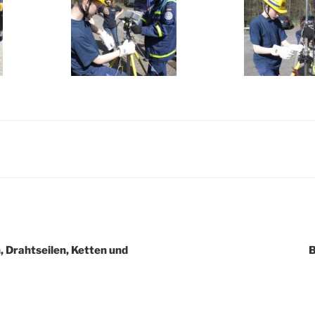
igation
, Drahtseilen, Ketten und
B