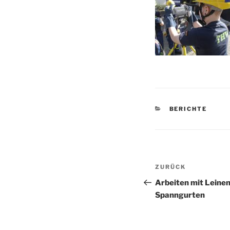
KATEGORIEN
BERICHTE
Beitragsnav
Vorheriger
ZURÜCK
Beitrag
Arbeiten mit Leinen
Spanngurten