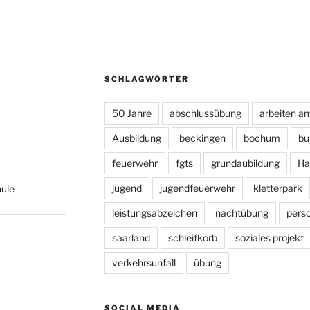
SCHLAGWÖRTER
50 Jahre
abschlussübung
arbeiten a
Ausbildung
beckingen
bochum
bu
feuerwehr
fgts
grundaubildung
Ha
jugend
jugendfeuerwehr
kletterpark
hule
leistungsabzeichen
nachtübung
pers
saarland
schleifkorb
soziales projekt
verkehrsunfall
übung
SOCIAL MEDIA