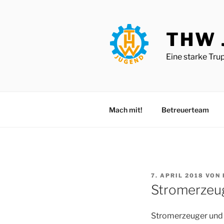
Zum
Inhalt
springen
THW 
Eine starke Tru
Mach mit!
Betreuerteam
VERÖFFENTLICHT
7. APRIL 2018
VON
AM
Stromerzeu
Stromerzeuger und 