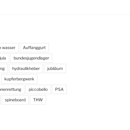
m wasser
Auffanggurt
jula
bundesjugendlager
ng
hydraulikheber
jubiläum
kupferbergwerk
onenrettung
piccobello
PSA
spineboard
THW