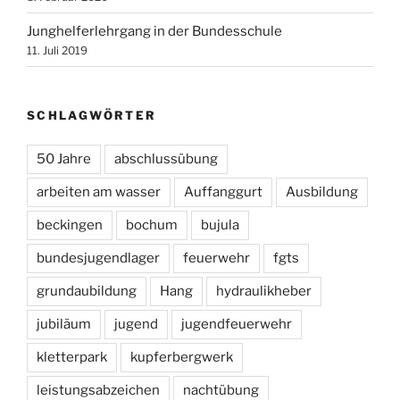
Junghelferlehrgang in der Bundesschule
11. Juli 2019
SCHLAGWÖRTER
50 Jahre
abschlussübung
arbeiten am wasser
Auffanggurt
Ausbildung
beckingen
bochum
bujula
bundesjugendlager
feuerwehr
fgts
grundaubildung
Hang
hydraulikheber
jubiläum
jugend
jugendfeuerwehr
kletterpark
kupferbergwerk
leistungsabzeichen
nachtübung