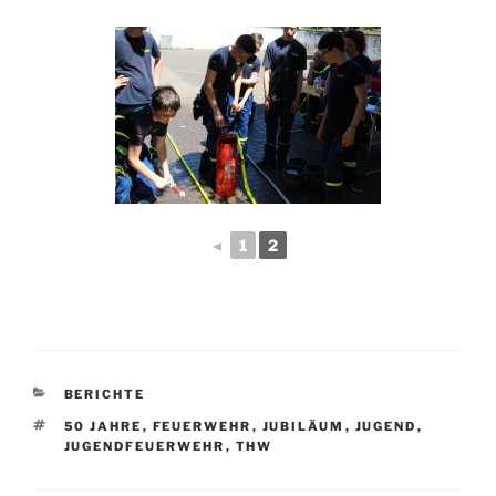
◄
1
2
KATEGORIEN
BERICHTE
SCHLAGWÖRTER
50 JAHRE
,
FEUERWEHR
,
JUBILÄUM
,
JUGEND
,
JUGENDFEUERWEHR
,
THW