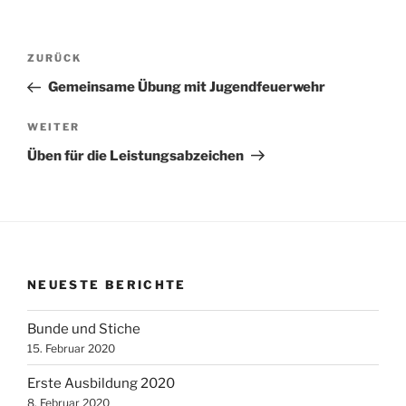
Beitragsnavigation
Vorheriger
ZURÜCK
Beitrag
Gemeinsame Übung mit Jugendfeuerwehr
Nächster
WEITER
Beitrag
Üben für die Leistungsabzeichen
NEUESTE BERICHTE
Bunde und Stiche
15. Februar 2020
Erste Ausbildung 2020
8. Februar 2020